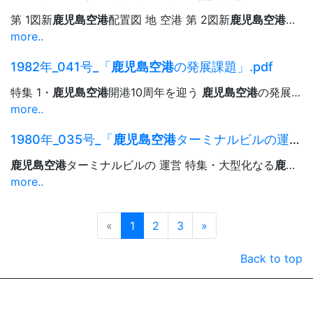
第 1図新
鹿児島空港
配置図 地 空港 第 2図新
鹿児島空港
照明施
more..
1982年_041号_「
鹿児島空港
の発展課題」.pdf
特集 1・
鹿児島空港
開港10周年を迎う
鹿児島空港
の発展課題 はじめに
more..
1980年_035号_「
鹿児島空港
ターミナルビルの運営」.pdf
鹿児島空港
ターミナルビルの 運営 特集・大型化なる
鹿児島空港
more..
Prev
Next
«
1
2
3
»
Back to top