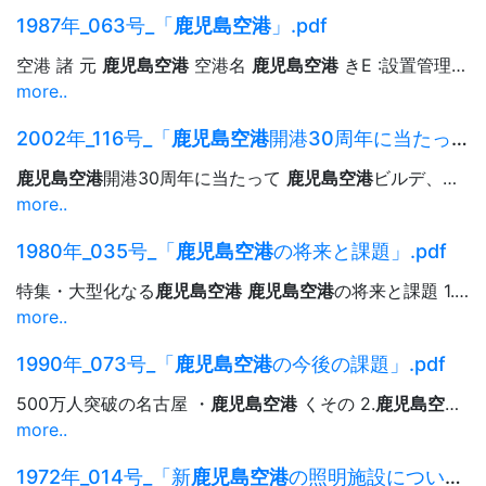
1987年_063号_「
鹿児島空港
」.pdf
空港 諸 元
鹿児島空港
空港名
鹿児島空港
きE :設置管理者 運輸大臣 事 空港の位置...<空港編>わが国空港の概況…… . ¥久¥ 一
more..
2002年_116号_「
鹿児島空港
開港30周年に当たって」.pdf
鹿児島空港
開港30周年に当たって
鹿児島空港
ビルデ、イング(鮒 庫 川 S はじめに 東...来る台地(標高271.9m)に2，500mの、滑走路を有する 新
more..
1980年_035号_「
鹿児島空港
の将来と課題」.pdf
特集・大型化なる
鹿児島空港
鹿児島空港
の将来と課題 1. はじめに
more..
1990年_073号_「
鹿児島空港
の今後の課題」.pdf
500万人突破の名古屋 ・
鹿児島空港
くその 2.
鹿児島空港
>
more..
1972年_014号_「新
鹿児島空港
の照明施設について」.pdf