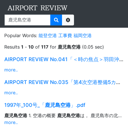
Sort
Result
Score
10 results
Options
Popular Words:
能登空港
工事費
福岡空港
Results
1
-
10
of
117
for
鹿児島空港
(0.05 sec)
AIRPORT REVIEW No.041「＜時の焦点＞羽田沖埋立計画の現況と展望／＜特集･1...
more..
AIRPORT REVIEW No.035「第4次空港整備5カ年計画について／関西国際空港設置...
more..
1997年_100号_「
鹿児島空港
」.pdf
鹿児島空港
1. 空港の概要
鹿児島空港
は， 鹿児島市の北東約35kmに位置し， 東に霧島...京，大阪，名古屋，高松，福岡，大分及び那覇の東京 空港諸元
more..