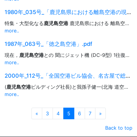
1980年_035号_「鹿児島県における離島空港の現況と課題」.pdf
特集・大型化なる
鹿児島空港
鹿児島県における 離島空港の現状と課題 1. 離島空港の現況と経緯 木県離島空港の設置と...12. 5 51. 5. 1 54 特集・大型化なる
more..
1987年_063号_「徳之島空港」.pdf
現在，
鹿児島空港
との 聞にジェット機 (DC-9型) 1往復，Y S-l1型...
more..
2000年_112号_「全国空港ビル協会、名古屋で総会－会長に丹羽晟氏(東京)就任」.pdf
(
鹿児島空港
ビルディング社長)と我孫子健一(北海 道空港社長)，常務理事に古津宏文の各氏が選ばれた。 ...
more..
Prev
Next
«
3
4
5
6
7
»
Back to top