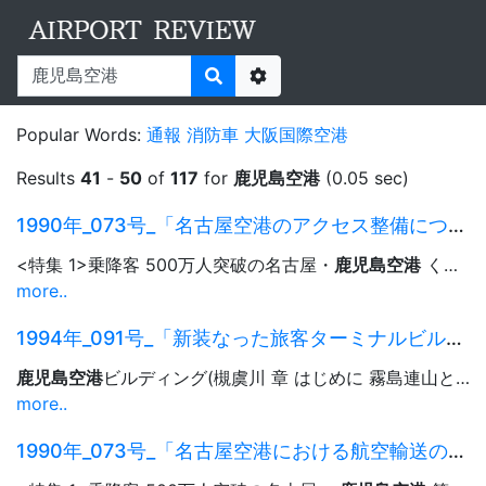
Sort
Result
Score
10 results
Options
Popular Words:
通報
消防車
大阪国際空港
Results
41
-
50
of
117
for
鹿児島空港
(0.05 sec)
1990年_073号_「名古屋空港のアクセス整備について」.pdf
<特集 1>乗降客 500万人突破の名古屋・
鹿児島空港
くその 1.名古屋空港> 名古屋空港のアクセス整備について ...53 <特集 1>乗降客 500万人突破の名古屋・
more..
1994年_091号_「新装なった旅客ターミナルビル－1.5倍に拡張、800万人に対応」.pdf
鹿児島空港
ビルディング(槻虞川 章 はじめに 霧島連山と桜島が一望できる，みどり豊かな台地 ...霧島連山と桜島が一望できる，みどり豊かな台地 (標高272メートノレ)に
more..
1990年_073号_「名古屋空港における航空輸送の現状」.pdf