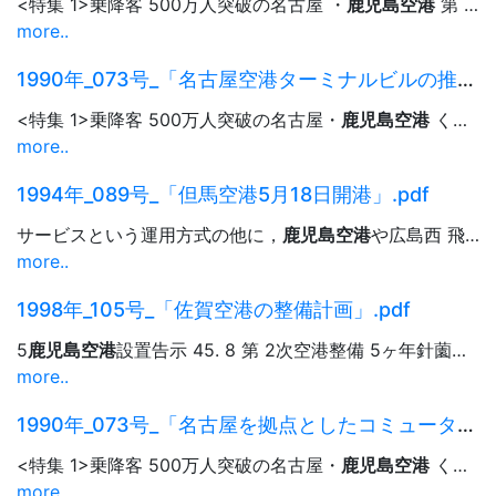
<特集 1>乗降客 500万人突破の名古屋 ・
鹿児島空港
第 2表名古屋空港の国際航空路線 (12社，15地点，週刊往復〉 ...39 <特集 1>乗降客 500万人突破の名古屋 ・
more..
1990年_073号_「名古屋空港ターミナルビルの推移と当面する課題」.pdf
<特集 1>乗降客 500万人突破の名古屋・
鹿児島空港
くその1.名古屋空港> 名古屋空港ターミナルビルの推移と ...平成 元年 <特集 1>乗降客 500万人突破の名古屋・
more..
1994年_089号_「但馬空港5月18日開港」.pdf
サービスという運用方式の他に，
鹿児島空港
や広島西 飛行場で展開されているように定期航空路線の間隙に ...訓練学校であるエグゼクティブ・エアサービスの進出 が決まった。 同社は，
more..
1998年_105号_「佐賀空港の整備計画」.pdf
5
鹿児島空港
設置告示 45. 8 第 2次空港整備 5ヶ年針薗に採択 ...川副町長、空港対策協議会で建設しない旨表明 47. 4
more..
1990年_073号_「名古屋を拠点としたコミューター航空」.pdf
<特集 1>乗降客 500万人突破の名古屋・
鹿児島空港
くその1.名古屋空港> 名古屋を拠点としたコミューター航空 ...57 <特集 1>乗降客 500万人突破の名古屋・
more..