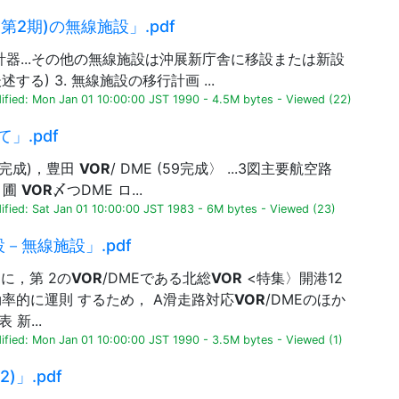
第2期)の無線施設」.pdf
ILS(計器...その他の無線施設は沖展新庁舎に移設または新設
する) 3. 無線施設の移行計画 ...
ified: Mon Jan 01 10:00:00 JST 1990
-
4.5M bytes
-
Viewed (22)
」.pdf
58完成)，豊田
VOR
/ DME (59完成〉 ...3図主要航空路
C 圃
VOR
〆つDME ロ...
fied: Sat Jan 01 10:00:00 JST 1983
-
6M bytes
-
Viewed (23)
設－無線施設」.pdf
に，第 2の
VOR
/DMEである北総
VOR
<特集〉開港12
効率的に運則 するため， A滑走路対応
VOR
/DMEのほか
 新...
ified: Mon Jan 01 10:00:00 JST 1990
-
3.5M bytes
-
Viewed (1)
)」.pdf