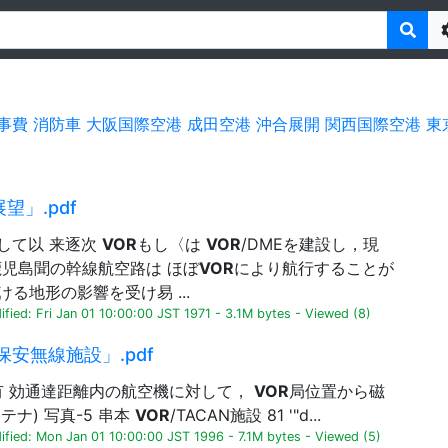
事費
消防車
大阪国際空港
成田空港
沖合展開
関西国際空港
東
望」.pdf
して以 来逐次
VOR
もし〈は
VOR
/DMEを建設し，現
，鹿児島聞の幹線航空路は ほぼ
VOR
により航行することが
る地形の影響を受け易 ...
fied: Fri Jan 01 10:00:00 JST 1971
-
3.1M bytes
-
Viewed (8)
保安無線施設」.pdf
の有 効通達距離内の航空機に対して，
VOR
局位置から磁
ンテナ) 写真-5 串本
VOR
/TACAN施設 81 '"d...
ified: Mon Jan 01 10:00:00 JST 1996
-
7.1M bytes
-
Viewed (5)