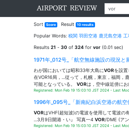
Sort
Result
Score
10 results
Popular Words:
税関
羽田空港
鹿児島空港
工
Results
21
-
30
of
324
for
vor
(0.01 sec)
1971年_012号_「航空無線施設の現況と展
わが国においては昭和33年大島に
VOR
を設置
在VOR16局，...従って，札幌，東京，福岡
可能となっている。
VOR
は，空中線近傍におけ
Registered: Mon Feb 19 15:03:10 JST 2024
-
Last Modi
1996年_095号_「新南紀白浜空港の航空
VOR
はVHF(超短波)の電波を使用して電波
...3月9日開港・い』 写真一4
VOR
/DME (ア
Registered: Mon Feb 19 15:03:10 JST 2024
-
Last Mod