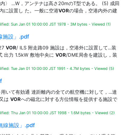
空港内〉 ...W，アンテナは高さ20mのT型である。 (5) 成田
内に設置し た。一般に空港
VOR
の場合，空港内外の建
ified: Sun Jan 01 10:00:00 JST 1978
-
3M bytes
-
Viewed (1)
施設」.pdf
27
VOR
/ ILS 附走路09 施設は，空港外に設置して...装
式 出力 1.5kW 敷地中央に
VOR
/DME局舎を建設し，装
fied: Tue Jan 01 10:00:00 JST 1991
-
4.7M bytes
-
Viewed (5)
f
波を用いて有効通 達距離内の全ての航空機に対して，...達
又は
VOR
への磁北に対する方位情報を提供する施設で
ified: Thu Jan 01 10:00:00 JST 1998
-
1.6M bytes
-
Viewed (2)
無線施設」.pdf