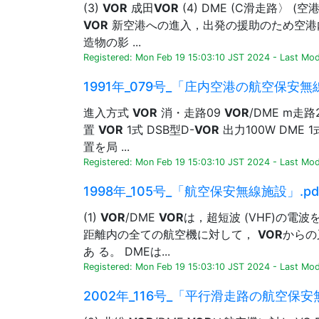
(3)
VOR
成田
VOR
(4) DME (C滑走路〉 (
VOR
新空港への進入，出発の援助のため空港
造物の影 ...
Registered: Mon Feb 19 15:03:10 JST 2024
-
Last Mod
1991年_079号_「庄内空港の航空保安無線
進入方式
VOR
消・走路09
VOR
/DME m走路
置
VOR
1式 DSB型D-
VOR
出力100W DME 1
置を局 ...
Registered: Mon Feb 19 15:03:10 JST 2024
-
Last Modi
1998年_105号_「航空保安無線施設」.pd
(1)
VOR
/DME
VOR
は，超短波 (VHF)の電
距離内の全ての航空機に対して，
VOR
からの
あ る。 DMEは...
Registered: Mon Feb 19 15:03:10 JST 2024
-
Last Mod
2002年_116号_「平行滑走路の航空保安