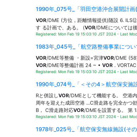
1990年_075号_「羽田空港沖合展開計画(
VOR
/DME (方位，距離情報提供)随設 6. 
す る計画で、ある。 (
VOR
/DMEについては後述
Registered: Mon Feb 19 15:03:10 JST 2024
-
Last Mod
1983年_045号_「航空路整備事業について
VOR
/DME等整備 ・新設=宮津
VOR
/DME (
VOR
/DME等整備計画 24 ~ •
VOR
. VORTA
Registered: Mon Feb 19 15:03:10 JST 2024
-
Last Modi
1990年_074号_「＜その4＞航空保安施
Rと併設し
VOR
/DMEとして機能する。 空港内
周年を迎えた成田空港 ...C滑走路を完全かつ
B， C滑走路対応
VOR
/DMEを設置する。 第 1表
Registered: Mon Feb 19 15:03:10 JST 2024
-
Last Mod
1978年_025号_「航空保安無線施設(その2