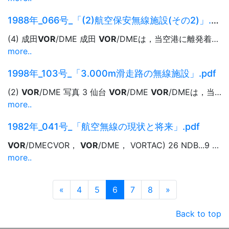
1988年_066号_「(2)航空保安無線施設(その2)」.pdf
(4) 成田
VOR
/DME 成田
VOR
/DMEは，当空港に離発着する航空機 の標準...めの基本的な施設となっている。
more..
1998年_103号_「3.000m滑走路の無線施設」.pdf
(2)
VOR
/DME 写真 3 仙台
VOR
/DME
VOR
/DMEは，当初
more..
1982年_041号_「航空無線の現状と将来」.pdf
VOR
/DMECVOR，
VOR
/DME， VORTAC) 26 NDB...9 ) 空港用
more..
Prev
Next
«
4
5
6
7
8
»
Back to top