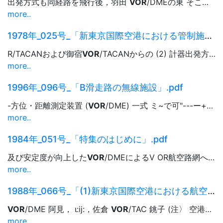
出発方式も同経路を飛行後，羽田
VOR
/DMEの東 そこまで間隔を詰めるわけにはし、かない。進入管制区 10海里で右旋回し，木更津
more..
1978年_025号_「新東京国際空港における管制施設の概要とその運用」.pdf
R/TACANおよび御宿
VOR
/TACANからの (2) 計器出発方式 ラジアノレも使用する。 主として成田
more..
1996年_096号_「B滑走路の無線施設」.pdf
-方位・距離測定装置 (
VOR
/DME) 一式 ミ~で可"---ー+ー一 01 R ローカライザ ...運輸省東京航空局矢内辰弥 (保安部無線課専門官) 鵡川
more..
1984年_051号_「特集のはじめに」.pdf
及び安定度が向上した
VOR
/DMEによるV OR航空路網へほぼ全国的に移行しており，空 港保安施設として，
more..
1988年_066号_「(1)新東京国際空港における航空無線施設(その1)」.pdf
VOR
/DME 阿見， ι:ij:，佐倉
VOR
/TAC 銚子 (注〉 空港内
V
more..