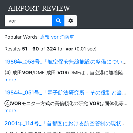
Sort
Result
Score
10 results
Options
Popular Words:
通報
vor
消防車
Results
51
-
60
of
324
for
vor
(0.01 sec)
1986年_058号_「航空保安無線施設の整備について」.pdf
(4) 成田
VOR
/DME 成田
VOR
/DMEは，当空港に離着陸する航空機 写真一4...3月末までに完成 させるべく現在施工中である。
more..
1984年_051号_「電子航法研究所－その役割と当面する課題－」.pdf
④
VOR
モニタ一方式の高信頼化の研究
VOR
は固体化等により性能と信頼性が著 しく向上 ...ニターは従来方式のものを用いているため，積雪完全:に よる誤動作を生じやすいなど
more..
2001年_114号_「首都圏における航空管制の現状と課題」.pdf